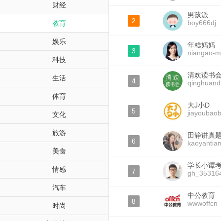
财经
男孩派
2
boy666dj
教育
娱乐
年糕妈妈
3
niangao-
科技
清欢读书
生活
4
qinghuand
体育
大J小D
5
jiayoubao
文化
旅游
田静讲真
6
kaoyantian
美食
学长小谭
情感
7
gh_35316
汽车
中公教育
8
wwwoffcn
时尚