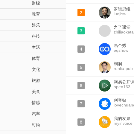
财经
罗辑思维
2
luojisw
教育
娱乐
之了课堂
3
zhiliaoket
科技
易企秀
生活
4
eqshow
体育
刘润
5
runliu-pub
文化
旅游
网易公开
6
open163
美食
创客贴
情感
7
lovechuang
汽车
我的发票
8
myinvoice
时尚