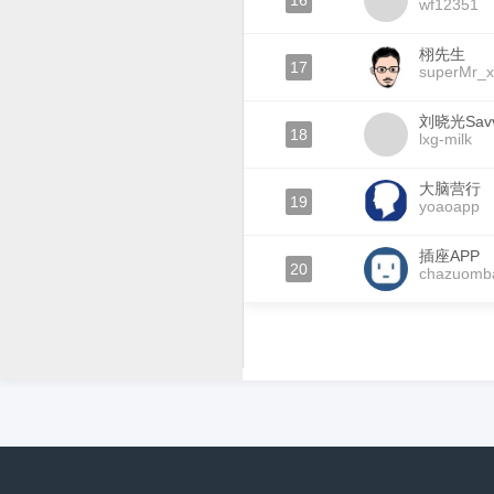
16
wf12351
栩先生
17
superMr_
刘晓光Sav
18
lxg-milk
大脑营行
19
yoaoapp
插座APP
20
chazuomb