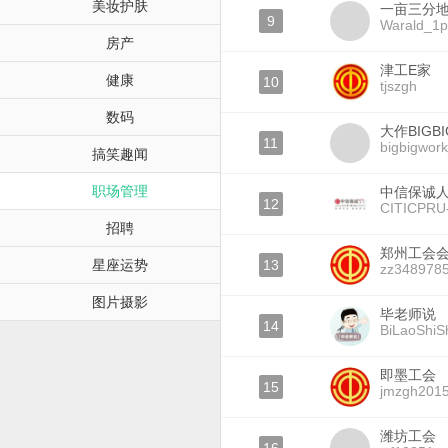
美妆护肤
一亩三分地W
9
Warald_1p
房产
津工E家
健康
10
tjszgh
数码
大作BIGB
11
bigbigwor
搞笑趣闻
职场管理
中信保诚
12
CITICPRU-O
招聘
郑州工会
星座运势
13
zz348978
图片摄影
毕老师说
14
BiLaoShiS
即墨工会
15
jmzgh201
潍坊工会