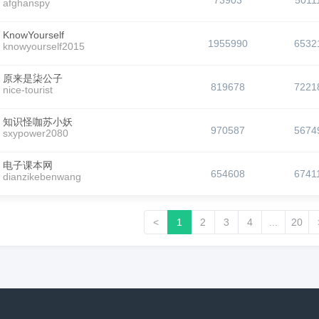
73903
5011
afghanspy
KnowYourself
1955990
6532
knowyourself2015
原来是柒公子
819678
7221
nice-tourist
知识怪咖苏小妖
970587
5674
sxypower2080
电子课本网
654608
6741
dianzikebenwang
<
1
2
3
4
...
20