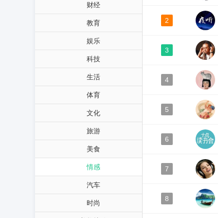
财经
2
教育
娱乐
3
科技
生活
4
体育
5
文化
旅游
6
美食
情感
7
汽车
8
时尚