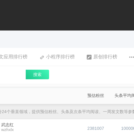
文应用排行榜
小程序排行榜
原创排行榜
搜索
预估粉丝
头条平均
分24个垂直领域，提供预估粉丝、头条及次条平均阅读、一周发文数等参
武志红
2381007
10000
wzhxlx