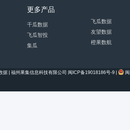
更多产品
飞瓜数据
千瓜数据
友望数据
飞瓜智投
橙果数航
集瓜
21 西瓜数据 | 福州果集信息科技有限公司
闽ICP备19018186号-9
|
闽