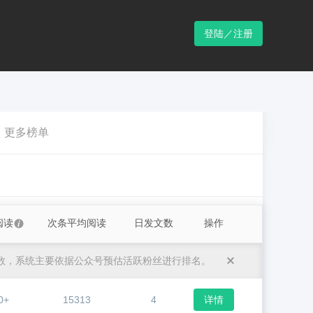
登陆／注册
更多榜单
阅读
次条平均阅读
日发文数
操作
数，系统主要依据公众号预估活跃粉丝进行排名。
0+
15313
4
详情