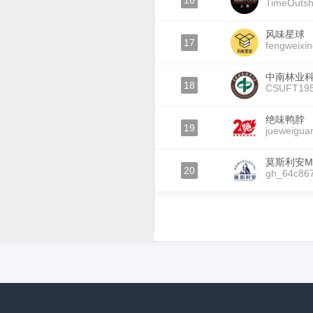
16
TimeOuts
风味星球
17
fengweixin
中南林业
18
CSUFT19
绝味鸭脖
19
jueweigua
莫斯利安MO
20
gh_64c86