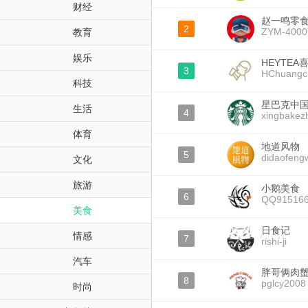
财经
赵一鸣零
2
ZYM-4000
教育
娱乐
HEYTEA
3
HChuangc
科技
星巴克中
生活
4
xingbakez
体育
地道风物
5
didaofeng
文化
旅游
小鹅美食
6
QQ91516
美食
日食记
情感
7
rishi-ji
汽车
胖哥俩肉
8
pglcy2008
时尚