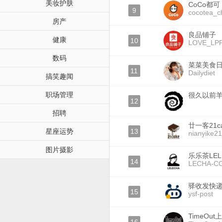
美妆护肤
CoCo都可
9
cocotea_c
房产
良品铺子
健康
10
LOVE_LP
数码
菜菜美食
11
Dailydiet
搞笑趣闻
职场管理
很久以前
12
招聘
廿一客21c
星座运势
13
nianyike2
图片摄影
乐乐茶LEL
14
LECHA-C
驿收发快
15
ysf-post
TimeOut