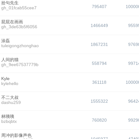
拾句先生
795407
10000
gh_01fcab55cee7
屁屁在画画
1466449
9559
gh_3de63b5f6056
涂磊
1867231
9769
tuleigongzhonghao
人间的猫
558794
9971
gh_9ee67537779b
Kyle
361118
10000
kylehello
不二大叔
1555322
9642
dashu259
林咦咦
760820
9929
bzbqbtx
周冲的影像声色