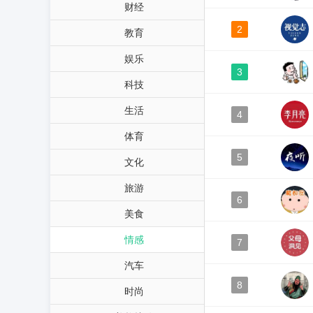
财经
2
教育
娱乐
3
科技
生活
4
体育
5
文化
旅游
6
美食
情感
7
汽车
8
时尚