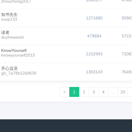
1045977
4740
zhouchong2017
知书先生
1271680
5090
svop133
读者
479684
5723
duzheweixin
KnowYourself
2152993
7208
knowyourself2015
开心逗语
1303143
7649
gh_7a78b12b8635
<
1
2
3
4
...
20