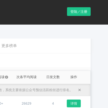
登陆／注册
更多榜单
阅读
次条平均阅读
日发文数
操作
数，系统主要依据公众号预估活跃粉丝进行排名。
0+
26629
4
详情