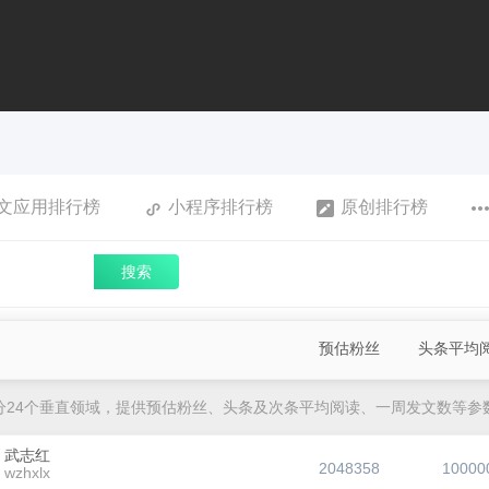
文应用排行榜
小程序排行榜
原创排行榜
搜索
预估粉丝
头条平均
分24个垂直领域，提供预估粉丝、头条及次条平均阅读、一周发文数等参
武志红
2048358
10000
wzhxlx