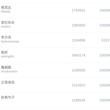
视觉志
1763501
10000
iiidaily
老纪先生
2384805
10000
laojixs
李月亮
1194898
5319
bymooneye
夜听
3660174
10000
yetingfm
魔都囡
1330565
10000
modunann
父母洞见
2314922
10000
拾典句子
1288545
10000