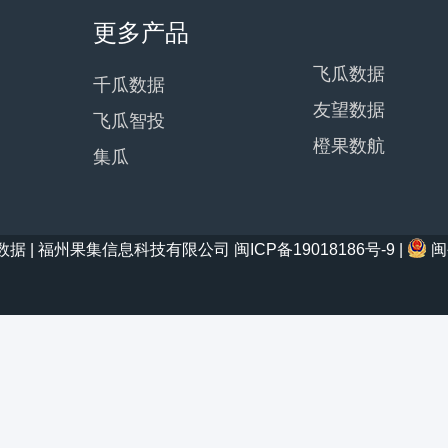
更多产品
飞瓜数据
千瓜数据
友望数据
飞瓜智投
橙果数航
集瓜
21 西瓜数据 | 福州果集信息科技有限公司
闽ICP备19018186号-9
|
闽