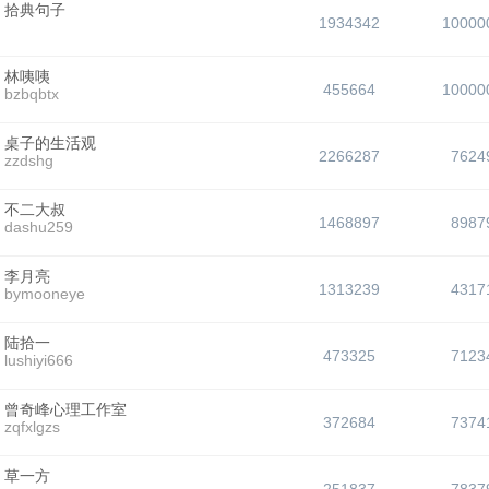
拾典句子
1934342
10000
林咦咦
455664
10000
bzbqbtx
桌子的生活观
2266287
7624
zzdshg
不二大叔
1468897
8987
dashu259
李月亮
1313239
4317
bymooneye
陆拾一
473325
7123
lushiyi666
曾奇峰心理工作室
372684
7374
zqfxlgzs
草一方