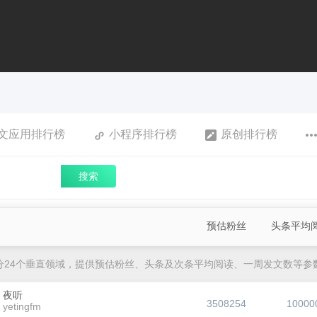
文应用排行榜
小程序排行榜
原创排行榜
搜索
预估粉丝
头条平均
分24个垂直领域，提供预估粉丝、头条及次条平均阅读、一周发文数等参
夜听
3508254
10000
yetingfm