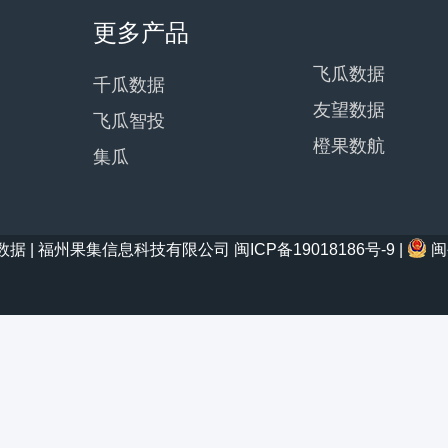
更多产品
飞瓜数据
千瓜数据
友望数据
飞瓜智投
橙果数航
集瓜
21 西瓜数据 | 福州果集信息科技有限公司
闽ICP备19018186号-9
|
闽