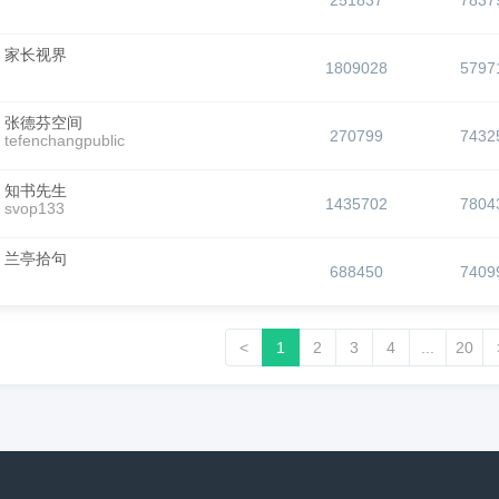
251837
7837
家长视界
1809028
5797
张德芬空间
270799
7432
tefenchangpublic
知书先生
1435702
7804
svop133
兰亭拾句
688450
7409
<
1
2
3
4
...
20