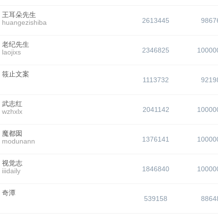
王耳朵先生
2613445
9867
huangezishiba
老纪先生
2346825
10000
laojixs
筱止文案
1113732
9219
武志红
2041142
10000
wzhxlx
魔都囡
1376141
10000
modunann
视觉志
1846840
10000
iiidaily
奇潭
539158
8864