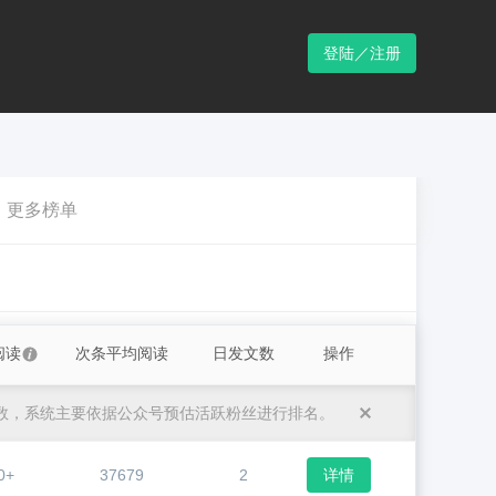
登陆／注册
更多榜单
阅读
次条平均阅读
日发文数
操作
数，系统主要依据公众号预估活跃粉丝进行排名。
0+
37679
2
详情