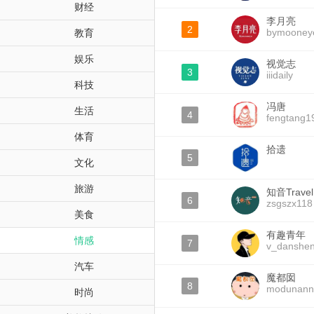
财经
李月亮
2
bymooney
教育
娱乐
视觉志
3
iiidaily
科技
冯唐
生活
4
fengtang1
体育
拾遗
5
文化
旅游
知音Travel
6
zsgszx118
美食
有趣青年
情感
7
v_danshe
汽车
魔都囡
8
modunann
时尚