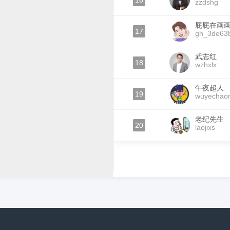
16
zzdshg
屁屁在画
17
gh_3de63
武志红
18
wzhxlx
午夜超人
19
wuyechao
老纪先生
20
laojixs