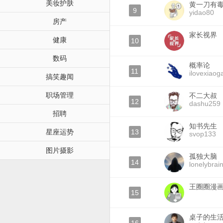
美妆护肤
黄一刀有
9
yidao80
房产
家长视界
健康
10
数码
概率论
11
ilovexiaoga
搞笑趣闻
职场管理
不二大叔
12
dashu259
招聘
知书先生
星座运势
13
svop133
图片摄影
孤独大脑
14
lonelybrai
王圈圈漫
15
桌子的生