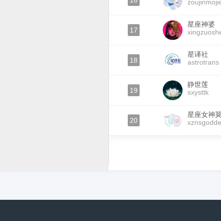
16
zoujinmoji
星座神婆
17
xingzuosh
星译社
18
astrotrans
静世莲
19
sxysttk
星座女神
20
xznsgodde