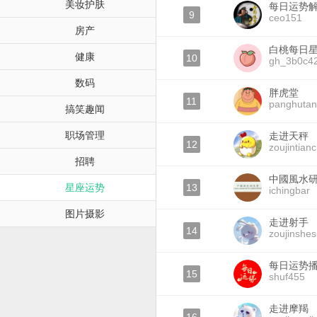
美妆护肤
每日运势
9
ceo151
房产
白桃每日
健康
10
gh_3b0c4
数码
胖虎堂
11
panghuta
搞笑趣闻
职场管理
走进天秤
12
zoujintian
招聘
中國風水
星座运势
13
ichingbar
图片摄影
走进射手
14
zoujinshe
每日运势
15
shuf455
走进摩羯