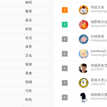
财经
同道大叔
2
woshitong
教育
娱乐
福图每日
3
kanyunshi
科技
白桃星座
生活
4
imlujiaojia
体育
pandor
5
zhanxingx
文化
旅游
塔羅星座
6
a529597
美食
星座不求
情感
7
xzbqr123
汽车
闹闹每日
8
witchstudi
时尚