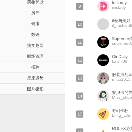
美妆护肤
InsLady
9
iinslady
房产
if爱与美好
健康
10
if_fashion
数码
Suprem
11
supreme0
搞笑趣闻
职场管理
GirlDaily
12
kaishi09
招聘
服装搭配师m
星座运势
13
miuo2013
图片摄影
黎贝卡的
14
Miss_shop
奇幻坐标
15
Bling_Life
ROLEX劳