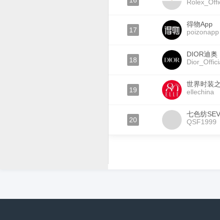
16
Rolex_Offi
得物App
17
poizonapp
DIOR迪奥
18
Dior_Offici
世界时装之
19
ellechina
七色纺SEV
20
QSF1999