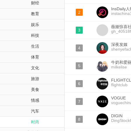
财经
InsDaily
2
instachina
教育
娱乐
薇娅惊喜
3
gh_40518
科技
深夜发媸
生活
4
shenyefac
体育
牛奶和爱
5
milkelise
文化
旅游
FLIGHT
6
flightclub
美食
VOGUE
情感
7
voguechin
汽车
DIGIN
8
DingStoc
时尚