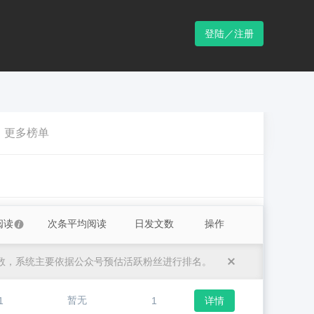
登陆／注册
更多榜单
阅读
次条平均阅读
日发文数
操作
数，系统主要依据公众号预估活跃粉丝进行排名。
暂无
1
1
详情