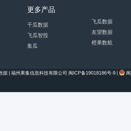
更多产品
飞瓜数据
千瓜数据
友望数据
飞瓜智投
橙果数航
集瓜
21 西瓜数据 | 福州果集信息科技有限公司
闽ICP备19018186号-9
|
闽