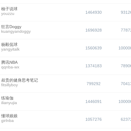
柚子说球
1464930
9312
youzzu
狂言Doggy
1696928
7787
kuangyandoggy
杨毅侃球
1560639
10000
yangyitalk
腾讯NBA
1374183
7890
qqnba-wx
叔贵的健身思考笔记
799292
7041
fitsillyboy
练瑜伽
1446091
10000
ilianyujia
懂球娘娘
1057276
6237
girlnba