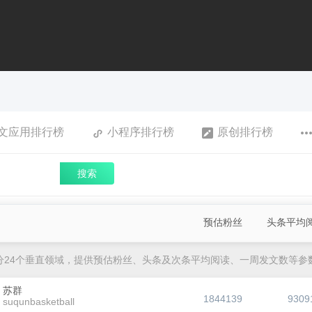
文应用排行榜
小程序排行榜
原创排行榜
搜索
预估粉丝
头条平均
分24个垂直领域，提供预估粉丝、头条及次条平均阅读、一周发文数等参
苏群
1844139
9309
suqunbasketball