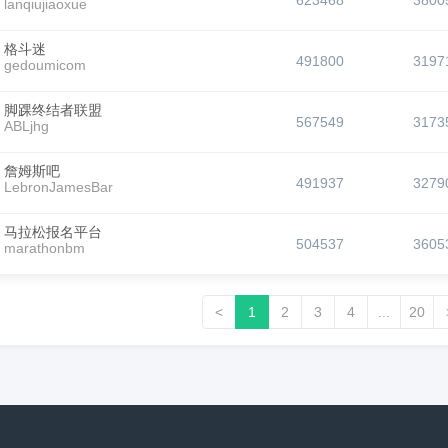
623468
3800
lanqiujiaoxue
格斗迷
491800
3197
gedoumicom
脚踝终结者联盟
567549
3173
ABLjhg
詹姆斯吧
491937
3279
LebronJamesBar
马拉松报名平台
504537
3605
marathonbm
<
1
2
3
4
...
20