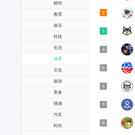
财经
2
教育
娱乐
3
科技
生活
4
体育
5
文化
旅游
6
美食
情感
7
汽车
8
时尚