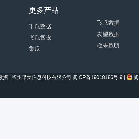
更多产品
飞瓜数据
千瓜数据
友望数据
飞瓜智投
橙果数航
集瓜
21 西瓜数据 | 福州果集信息科技有限公司
闽ICP备19018186号-9
|
闽