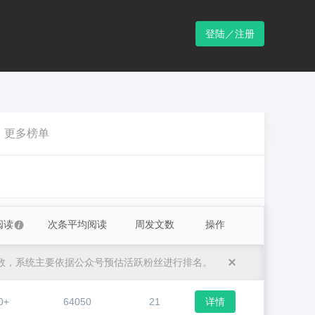
登陆／注册
更多榜单
阅读
次条平均阅读
周发文数
操作
数，系统主要依据公众号预估活跃粉丝进行排名。
0+
64050
21
详情