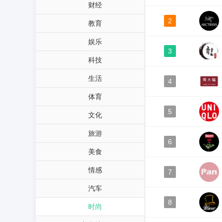
财经
2
教育
娱乐
3
科技
生活
4
体育
5
文化
旅游
6
美食
情感
7
汽车
8
时尚