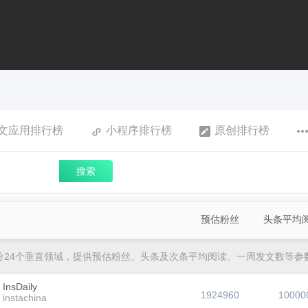
文应用排行榜
小程序排行榜
原创排行榜
搜索
预估粉丝
头条平均
分24个垂直领域，提供预估粉丝、头条及次条平均阅读、一周发文数等参
InsDaily
1924960
10000
instachina