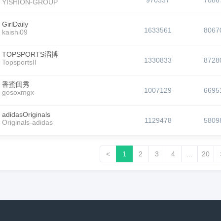
970337
7086
YISHION-GROUP
GirlDaily
1633561
8067
kaishi09
TOPSPORTS滔搏
1330833
8728
TopsportsII
香蜜闺秀
1007129
6695
gosoxmgx
adidasOriginals
1129478
5809
Originals-adidas
<
1
2
3
4
...
20