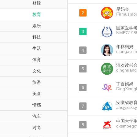
财经
星妈会
2
Firmusmo
教育
娱乐
国家医学
3
NMEC198
科技
年糕妈妈
生活
4
niangao-
体育
清欢读书
5
qinghuand
文化
旅游
丁香妈妈
6
DingXian
美食
安徽省教
情感
7
ahsjyzsksy
汽车
中国大学
8
dxsmoego
时尚