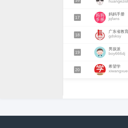
16
huangezis
妈妈手册
17
jqfans
广东省教
18
gdsksy
男孩派
19
boy666dj
希望学
20
xiwangxue