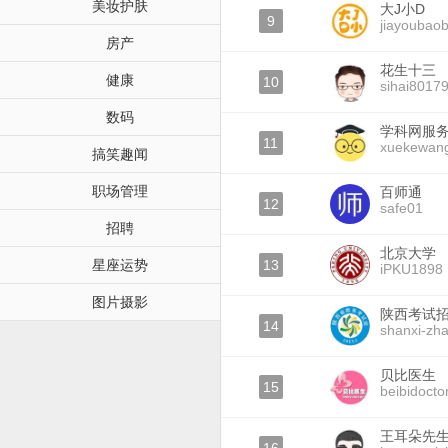
美妆护肤
大J小D
9
jiayoubao
房产
花生十三
健康
10
sihai8017
数码
学科网服
11
xuekewan
搞笑趣闻
职场管理
百师通
12
safe01
招聘
北京大学
星座运势
13
iPKU1898
图片摄影
陕西考试
14
shanxi-zh
贝比医生
15
beibidocto
王耳朵先