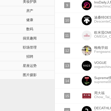
美妆护肤
InsDaily
9
instachina
房产
迪桑特DES
健康
10
DescenteC
数码
欧米茄OM
11
OMEGA_Off
搞笑趣闻
职场管理
晚晚学姐
12
Fengwans
招聘
VOGUE
星座运势
13
voguechin
图片摄影
Suprem
14
supreme0
周大福
15
Chow_Tai
DECATH