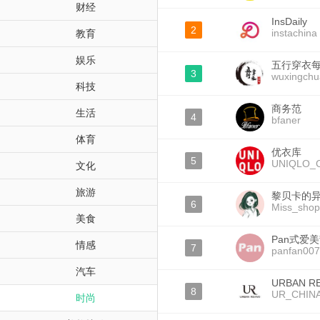
财经
InsDaily
2
instachina
教育
娱乐
五行穿衣
3
wuxingchu
科技
商务范
生活
4
bfaner
体育
优衣库
5
UNIQLO_
文化
旅游
黎贝卡的
6
Miss_shop
美食
Pan式爱
情感
7
panfan007
汽车
URBAN R
8
UR_CHIN
时尚