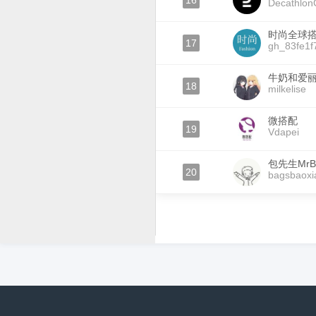
16
Decathlo
时尚全球
17
gh_83fe1f
牛奶和爱
18
milkelise
微搭配
19
Vdapei
包先生MrB
20
bagsbaoxi