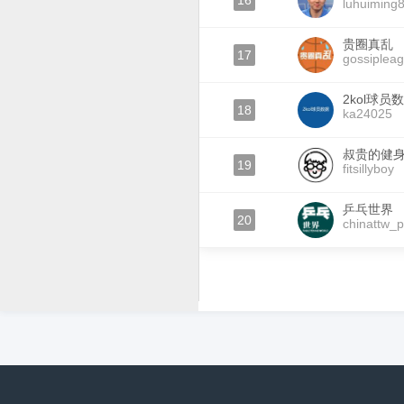
16
luhuiming
贵圈真乱
17
gossiplea
2kol球员
18
ka24025
叔贵的健
19
fitsillyboy
乒乓世界
20
chinattw_