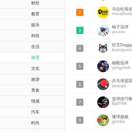
财经
马拉松报
2
marathon
教育
娱乐
柚子说球
3
youzzu
科技
狂言Dogg
生活
4
kuangyan
体育
杨毅侃球
5
yangyitalk
文化
旅游
乒乓球是
6
ppqsgq
美食
篮球技巧
情感
7
BallTRK
汽车
懂球娘娘
8
girlnba
时尚