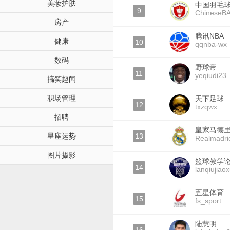
美妆护肤
中国羽毛
9
ChineseBAo
房产
腾讯NBA
健康
10
qqnba-wx
数码
野球帝
11
yeqiudi23
搞笑趣闻
职场管理
天下足球
12
txzqwx
招聘
皇家马德
星座运势
13
Realmadrid
图片摄影
篮球教学
14
lanqiujiao
五星体育
15
fs_sport
陆慧明