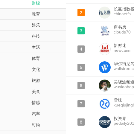
财经
长赢指数
2
chinaetfs
教育
娱乐
唐书房
3
clouds70
科技
新财迷
生活
4
newcaimi
体育
华尔街见
5
wallstreet
文化
旅游
吴晓波频
6
wuxiaobo
美食
雪球
情感
7
xueqiujing
汽车
投资界
8
pedaily20
时尚