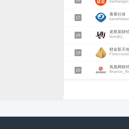
16
tiantianjij
看看社保
17
kansheba
老斯基财
18
laosijicj
财金新天
19
Fivecrossi
凤凰网财
20
finance_if