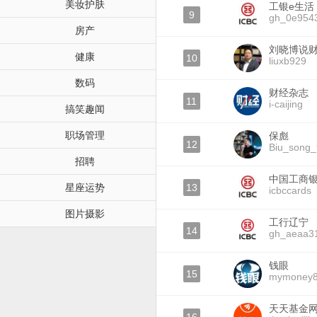
美妆护肤
工银e生活
9
gh_0e954
房产
刘晓博说
健康
10
liuxb929
数码
财经杂志
11
i-caijing
搞笑趣闻
职场管理
保彪
12
Biu_song
招聘
中国工商
星座运势
13
icbccards
图片摄影
工行辽宁
14
gh_aeaa3
钱眼
15
mymoney
天天基金