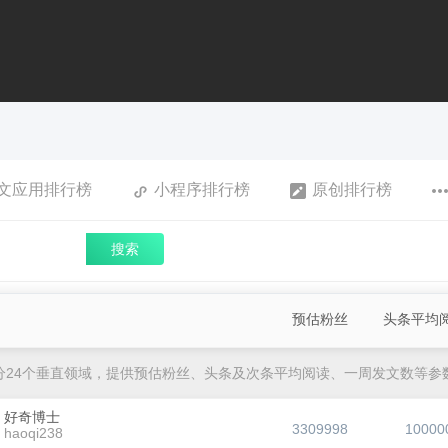
文应用排行榜
小程序排行榜
原创排行榜
搜索
预估粉丝
头条平均
分24个垂直领域，提供预估粉丝、头条及次条平均阅读、一周发文数等参
好奇博士
3309998
10000
haoqi238