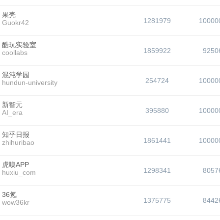
果壳
1281979
10000
Guokr42
酷玩实验室
1859922
9250
coollabs
混沌学园
254724
10000
hundun-university
新智元
395880
10000
AI_era
知乎日报
1861441
10000
zhihuribao
虎嗅APP
1298341
8057
huxiu_com
36氪
1375775
8442
wow36kr