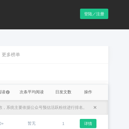
登陆／注册
更多榜单
阅读
次条平均阅读
日发文数
操作
数，系统主要依据公众号预估活跃粉丝进行排名。
暂无
0+
1
详情