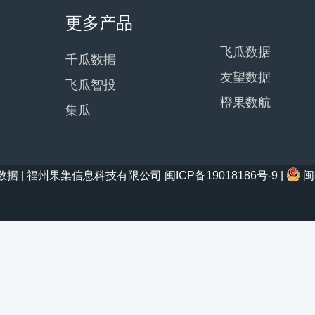
更多产品
飞瓜数据
千瓜数据
友望数据
飞瓜智投
橙果数航
集瓜
21 西瓜数据 | 福州果集信息科技有限公司
闽ICP备19018186号-9
|
闽