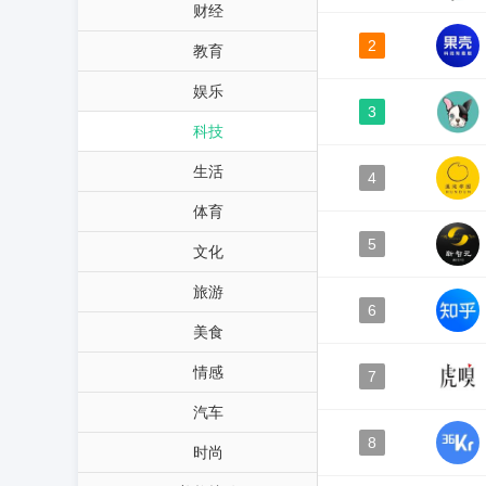
财经
2
教育
娱乐
3
科技
生活
4
体育
5
文化
旅游
6
美食
情感
7
汽车
8
时尚