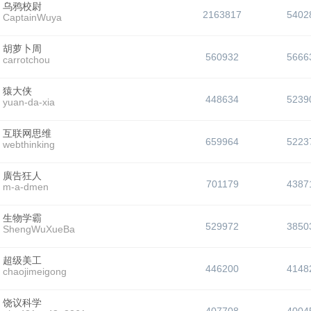
乌鸦校尉
2163817
5402
CaptainWuya
胡萝卜周
560932
5666
carrotchou
猿大侠
448634
5239
yuan-da-xia
互联网思维
659964
5223
webthinking
廣告狂人
701179
4387
m-a-dmen
生物学霸
529972
3850
ShengWuXueBa
超级美工
446200
4148
chaojimeigong
饶议科学