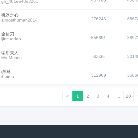
407708
4004
gh_481ee48e3261
机器之心
276246
8867
almosthuman2014
金错刀
555691
3897
ijincuodao
缪斯夫人
60636
3014
Ms-Muses
i黑马
312969
3586
iheima
<
1
2
3
4
...
20