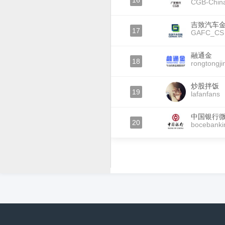
16
CGB-Chin
吉致汽车
17
GAFC_CS
融通金
18
rongtongji
炒股拌饭
19
lafanfans
中国银行
20
bocebanki