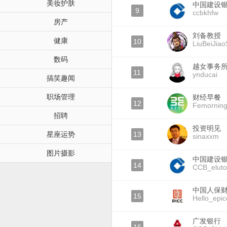
美妆护肤
中国建设
9
ccbkhfw
房产
刘备教授
健康
10
LiuBeiJia
数码
越女事务
11
ynducai
搞笑趣闻
职场管理
财经早餐
12
Femornin
招聘
投资明见
星座运势
13
sinaxxm
图片摄影
中国建设
14
CCB_elut
中国人保
15
Hello_epic
广发银行