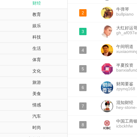
财经
牛弹琴
2
bullpiano
教育
娱乐
大红好运
3
gh_af097e
科技
午间明道
生活
4
xuxiaomin
体育
半夏投资
5
banxiafun
文化
旅游
财闻要鉴
6
zpynq168
美食
混知财经
情感
7
hey-stone
汽车
中国工商
8
icbckhfw
时尚