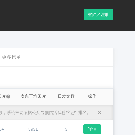
登陆／注册
更多榜单
阅读
次条平均阅读
日发文数
操作
数，系统主要依据公众号预估活跃粉丝进行排名。
0+
8931
3
详情