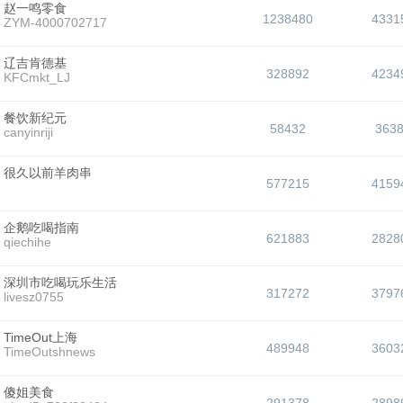
赵一鸣零食
1238480
4331
ZYM-4000702717
辽吉肯德基
328892
4234
KFCmkt_LJ
餐饮新纪元
58432
363
canyinriji
很久以前羊肉串
577215
4159
企鹅吃喝指南
621883
2828
qiechihe
深圳市吃喝玩乐生活
317272
3797
livesz0755
TimeOut上海
489948
3603
TimeOutshnews
傻姐美食