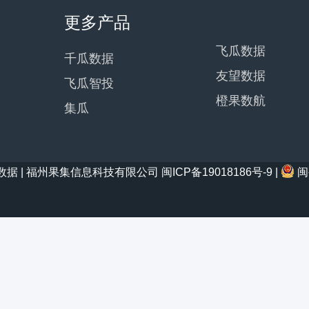
更多产品
飞瓜数据
千瓜数据
友望数据
飞瓜智投
橙果数航
集瓜
21 西瓜数据 | 福州果集信息科技有限公司
闽ICP备19018186号-9
|
闽