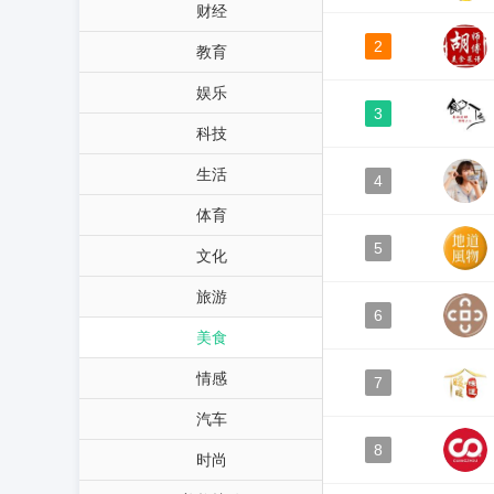
财经
2
教育
娱乐
3
科技
生活
4
体育
5
文化
旅游
6
美食
情感
7
汽车
8
时尚