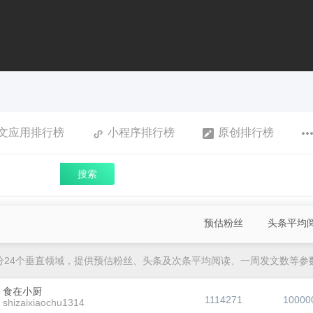
文应用排行榜
小程序排行榜
原创排行榜
搜索
预估粉丝
头条平均
分24个垂直领域，提供预估粉丝、头条及次条平均阅读、一周发文数等参
食在小厨
1114271
10000
shizaixiaochu1314