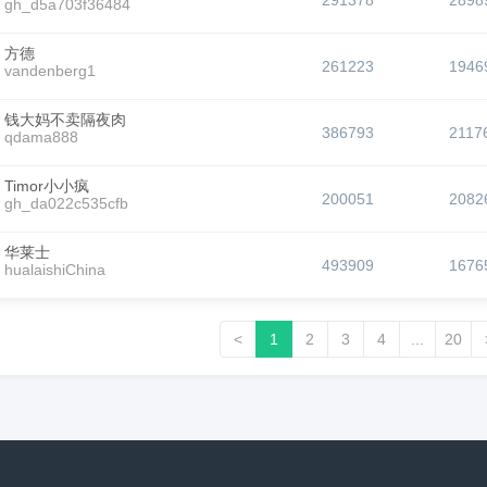
291378
2898
gh_d5a703f36484
方德
261223
1946
vandenberg1
钱大妈不卖隔夜肉
386793
2117
qdama888
Timor小小疯
200051
2082
gh_da022c535cfb
华莱士
493909
1676
hualaishiChina
<
1
2
3
4
...
20