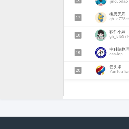
16
ijincuodao
拂思无邪
17
gh_e778c
软件小妹
18
gh_5f597f
中科院物
19
cas-iop
云头条
20
YunTouTia