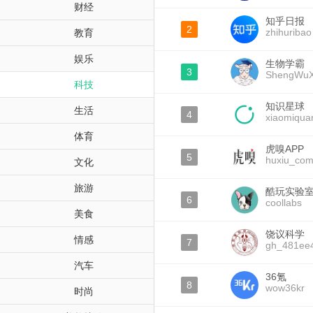
财经
知乎日报
2
zhihuribao
教育
娱乐
生物学霸
3
ShengWu
科技
知识星球
生活
4
xiaomiqua
体育
虎嗅APP
5
huxiu_co
文化
旅游
酷玩实验
6
coollabs
美食
饶议科学
情感
7
gh_481ee
汽车
36氪
8
wow36kr
时尚