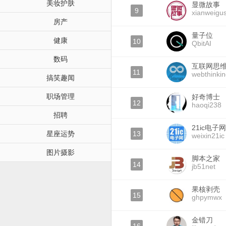
美妆护肤
显微故事
9
xianweigus
房产
量子位
健康
10
QbitAI
数码
互联网思
11
webthinki
搞笑趣闻
职场管理
好奇博士
12
haoqi238
招聘
21ic电子网
星座运势
13
weixin21ic
图片摄影
脚本之家
14
jb51net
果核剥壳
15
ghpymwx
金错刀