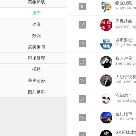
美妆护肤
物业观察
9
wuyeguan
房产
国民经略
健康
10
guominjing
数码
城市财经
11
City-Finan
搞笑趣闻
职场管理
真叫卢俊
12
zhenjiaolu
招聘
大胡子说
星座运势
13
dahuzishu
图片摄影
混知房产
14
hunzhifan
瓯柑楼市
15
loushiwen
GA环球建