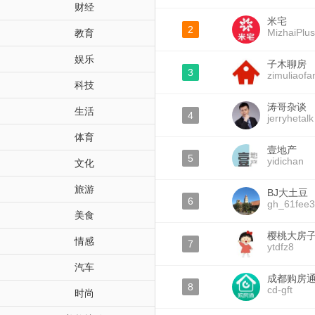
财经
米宅
2
MizhaiPlus
教育
娱乐
子木聊房
3
zimuliaofa
科技
涛哥杂谈
生活
4
jerryhetalk
体育
壹地产
5
yidichan
文化
旅游
BJ大土豆
6
gh_61fee
美食
樱桃大房
情感
7
ytdfz8
汽车
成都购房
8
cd-gft
时尚