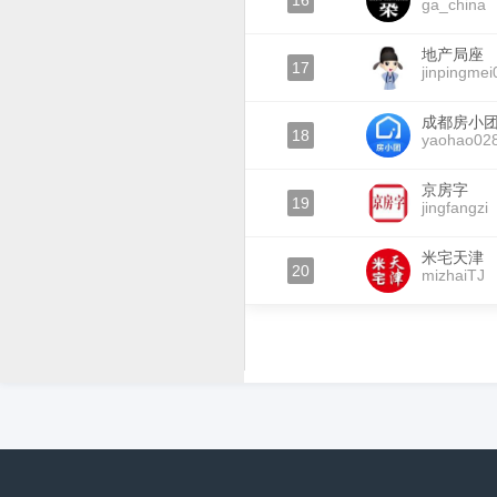
16
ga_china
地产局座
17
jinpingmei
成都房小
18
yaohao02
京房字
19
jingfangzi
米宅天津
20
mizhaiTJ