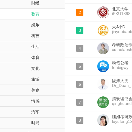
财经
北京大学
2
iPKU1898
教育
娱乐
大J小D
3
jiayoubao
科技
考研政治
生活
4
xutaolaos
体育
粉笔公考
5
fenbigwy
文化
旅游
段涛大夫
6
Dr_Duan_
美食
清欢读书
情感
7
qinghuand
汽车
腿姐考研
8
luyufeng1
时尚