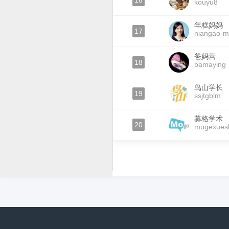
16
kouyu8
年糕妈妈
17
niangao-
爸妈营
18
bamaying
鸟山学长
19
ssjtgblm
募格学术
20
mugexues