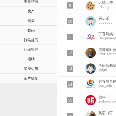
美妆护肤
天赋一饼
9
tf1bing
房产
男孩派
健康
10
boy666dj
数码
丁香妈妈
11
DingXian
搞笑趣闻
职场管理
留德华叫
12
Prof_Mons
招聘
考研斯基
星座运势
13
xyrjck
图片摄影
宜春教育
14
ycs_edu
软科
15
zuihaodax
英语口语