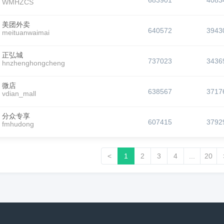
683901
4083
WMHZCS
美团外卖
640572
3943
meituanwaimai
正弘城
737023
3436
hnzhenghongcheng
微店
638567
3717
vdian_mall
分众专享
607415
3792
fmhudong
<
1
2
3
4
...
20