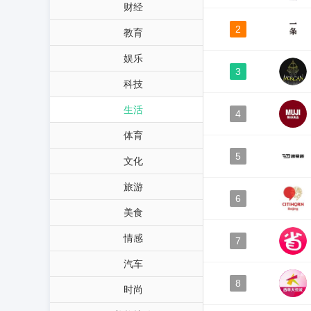
财经
2
教育
娱乐
3
科技
生活
4
体育
5
文化
旅游
6
美食
情感
7
汽车
8
时尚