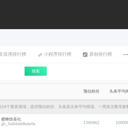
文应用排行榜
小程序排行榜
原创排行榜
搜索
预估粉丝
头条平均
分24个垂直领域，提供预估粉丝、头条及次条平均阅读、一周发文数等参
蜜蜂惊喜社
1390962
10000
gh_0a84dddbde0e