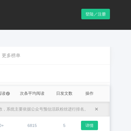
登陆／注册
更多榜单
阅读
次条平均阅读
日发文数
操作
数，系统主要依据公众号预估活跃粉丝进行排名。
0+
6815
5
详情