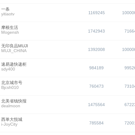
一条
1169245
10000
yitiaotv
摩根生活
1742943
7166
Mogensh
无印良品MUJI
1392008
10000
MUJI_CHINA
速易递快递柜
984189
9952
sdy400
北京城市号
760473
7310
Bjcsh010
北美省钱快报
1475564
6722
dealmoon
西单大悦城
785584
7200
i-JoyCity