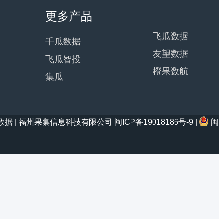
更多产品
飞瓜数据
千瓜数据
友望数据
飞瓜智投
橙果数航
集瓜
21 西瓜数据 | 福州果集信息科技有限公司
闽ICP备19018186号-9
|
闽