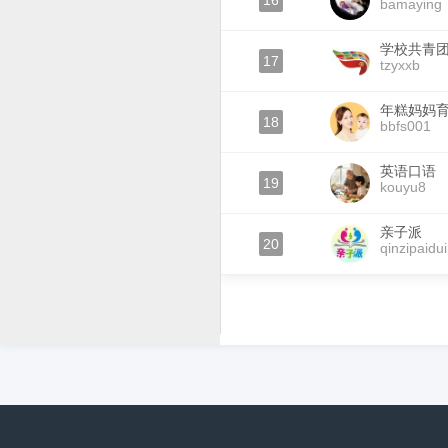
16
bamaying
学校共青
17
tzyxxb
年糕妈妈
18
bbfs001
英语口语
19
kouyu8
亲子派
20
qinzipaidui