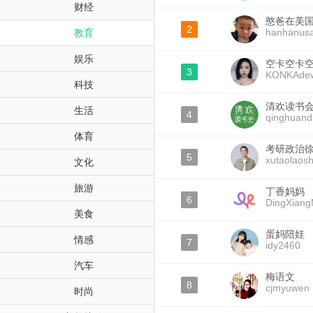
财经
憨爸在美
2
hanhanus
教育
娱乐
空卡空卡
3
KONKAde
科技
清欢读书
生活
4
qinghuand
体育
考研政治
5
xutaolaos
文化
旅游
丁香妈妈
6
DingXian
美食
蛋妈陪娃
情感
7
idy2460
汽车
梅语文
8
cjmyuwen
时尚