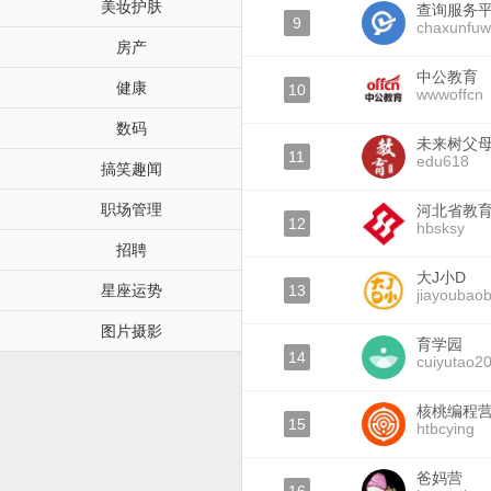
美妆护肤
查询服务
9
chaxunfuw
房产
中公教育
健康
10
wwwoffcn
数码
未来树父
11
edu618
搞笑趣闻
职场管理
河北省教
12
hbsksy
招聘
大J小D
星座运势
13
jiayoubao
图片摄影
育学园
14
cuiyutao2
核桃编程
15
htbcying
爸妈营