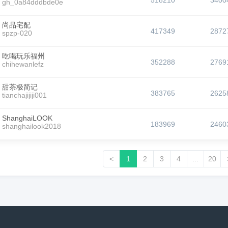
518210
3400
gh_0a84dddbde0e
尚品宅配
417349
2872
spzp-020
吃喝玩乐福州
352288
2769
chihewanlefz
甜茶极简记
383765
2625
tianchajijiji001
ShanghaiLOOK
183969
2460
shanghailook2018
<
1
2
3
4
...
20