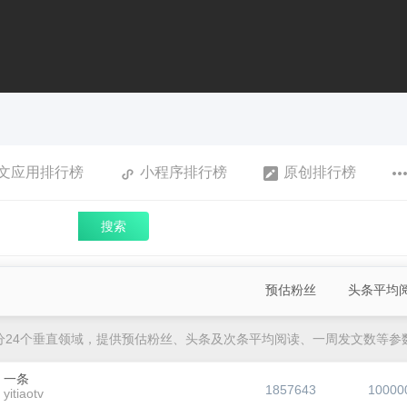
文应用排行榜
小程序排行榜
原创排行榜
搜索
预估粉丝
头条平均
分24个垂直领域，提供预估粉丝、头条及次条平均阅读、一周发文数等参
一条
1857643
10000
yitiaotv