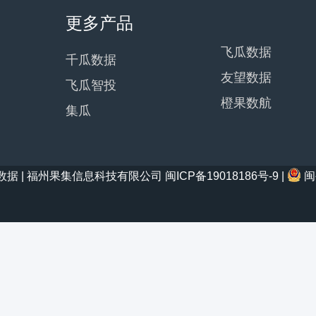
更多产品
飞瓜数据
千瓜数据
友望数据
飞瓜智投
橙果数航
集瓜
21 西瓜数据 | 福州果集信息科技有限公司
闽ICP备19018186号-9
|
闽