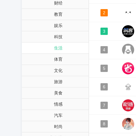
财经
2
教育
娱乐
3
科技
生活
4
体育
5
文化
旅游
6
美食
情感
7
汽车
8
时尚