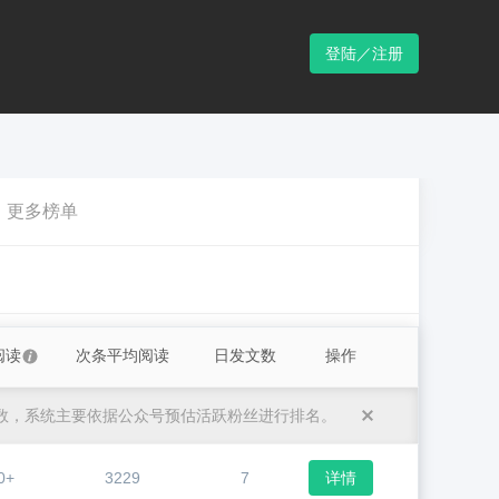
登陆／注册
更多榜单
阅读
次条平均阅读
日发文数
操作
数，系统主要依据公众号预估活跃粉丝进行排名。
0+
3229
7
详情