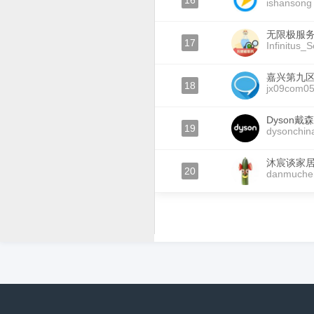
16
ishansong
无限极服
17
Infinitus_S
嘉兴第九
18
jx09com0
Dyson戴森
19
dysonchin
沐宸谈家
20
danmuche