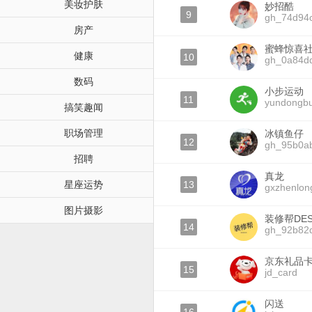
美妆护肤
妙招酷
9
gh_74d94
房产
蜜蜂惊喜
健康
10
gh_0a84d
数码
小步运动
11
yundongb
搞笑趣闻
职场管理
冰镇鱼仔
12
gh_95b0a
招聘
真龙
星座运势
13
gxzhenlon
图片摄影
装修帮DES
14
gh_92b82
京东礼品
15
jd_card
闪送