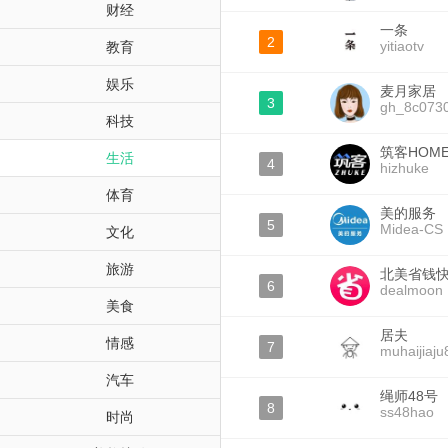
财经
一条
2
yitiaotv
教育
娱乐
麦月家居
3
gh_8c0730
科技
筑客HOM
生活
4
hizhuke
体育
美的服务
5
Midea-CS
文化
旅游
北美省钱
6
dealmoon
美食
居夫
情感
7
muhaijiaju
汽车
绳师48号
8
ss48hao
时尚