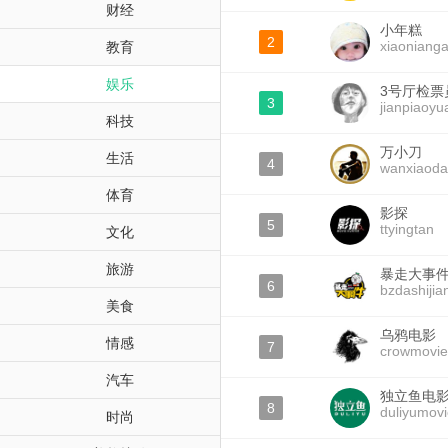
财经
小年糕
2
xiaoniang
教育
娱乐
3号厅检票
3
jianpiaoy
科技
万小刀
生活
4
wanxiaod
体育
影探
5
ttyingtan
文化
旅游
暴走大事
6
bzdashijia
美食
乌鸦电影
情感
7
crowmovie
汽车
独立鱼电
8
duliyumov
时尚