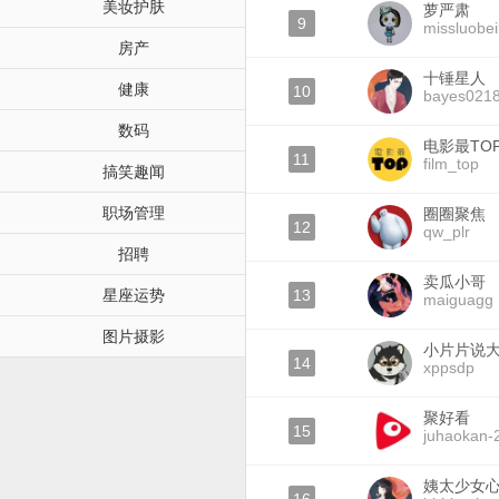
美妆护肤
萝严肃
9
missluobei
房产
十锤星人
健康
10
bayes021
数码
电影最TO
11
film_top
搞笑趣闻
职场管理
圈圈聚焦
12
qw_plr
招聘
卖瓜小哥
星座运势
13
maiguagg
图片摄影
小片片说
14
xppsdp
聚好看
15
juhaokan-
姨太少女