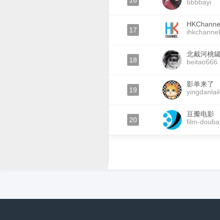
16
bbbbayi
HKChanne
17
ihkchannel
北戴河桃
18
beitao666
影单来了
19
yingdanlai
豆瓣电影
20
film-doub