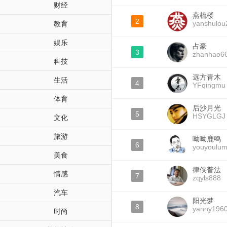
财经
燕梳楼
2
yanshulou
教育
娱乐
占豪
3
zhanhao6
科技
远方青木
生活
4
YFqingmu
体育
后沙月光
5
HSYGLGJ
文化
旅游
呦呦鹿鸣
6
youyoulum
美食
律侠普法
情感
7
zqyls888
汽车
阳光梦
8
yanny196
时尚