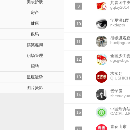
美妆护肤
共青团中
9
gqtzy2014
房产
宁夏深1度
健康
10
nxdepth
数码
胡锡进观
11
huxijingua
搞笑趣闻
职场管理
全国少工
12
qgsgwbgs
招聘
求实处
星座运势
13
QIUSHICH
图片摄影
哲学园
14
zhexueyu
中国刑诉
15
CACPL-JJ
青春山东