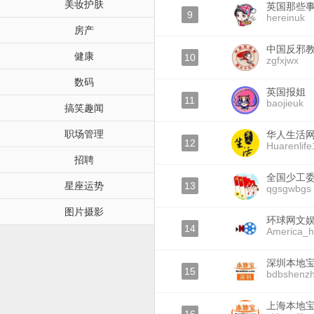
美妆护肤
英国那些
9
hereinuk
房产
中国反邪
健康
10
zgfxjwx
数码
英国报姐
11
baojieuk
搞笑趣闻
职场管理
华人生活
12
Huarenlif
招聘
全国少工
星座运势
13
qgsgwbgs
图片摄影
环球网文
14
America_
深圳本地
15
bdbshenz
上海本地