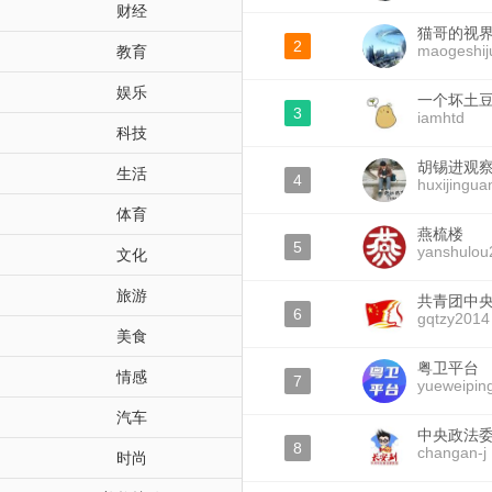
财经
猫哥的视
2
maogeshij
教育
娱乐
一个坏土
3
iamhtd
科技
胡锡进观
生活
4
huxijingua
体育
燕梳楼
5
yanshulou
文化
旅游
共青团中
6
gqtzy2014
美食
粤卫平台
情感
7
yueweiping
汽车
中央政法
8
changan-j
时尚