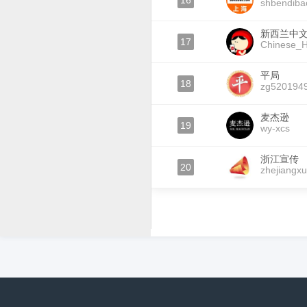
16
shbendiba
新西兰中
17
Chinese_H
平局
18
zg520194
麦杰逊
19
wy-xcs
浙江宣传
20
zhejiangx