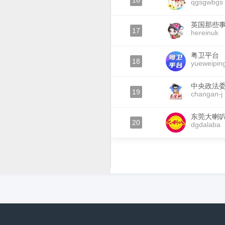
16
qgsgwbgs
英国那些
17
hereinuk
粤卫平台
18
yueweiping
中央政法
19
changan-j
东莞大喇
20
dgdalaba