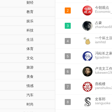
财经
今朝观点
2
Economic
教育
娱乐
占豪
3
zhanhao6
科技
一个坏土
生活
4
iamhtd
体育
冯站长之
5
fgzadmin
文化
旅游
卢克文工
6
lukewen1
美食
燕梳楼
情感
7
yanshulou
汽车
史客郎
8
sanguoke
时尚