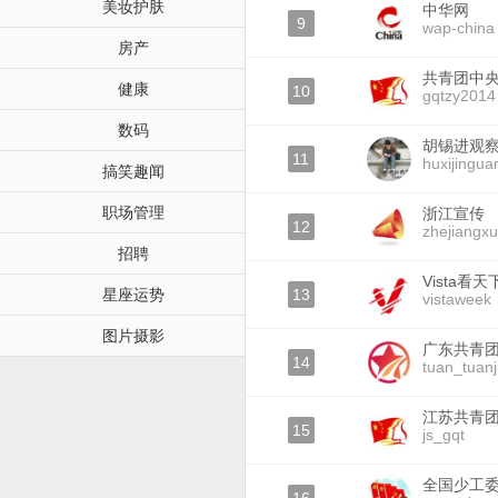
美妆护肤
中华网
9
wap-china
房产
共青团中
健康
10
gqtzy2014
数码
胡锡进观
11
huxijingua
搞笑趣闻
职场管理
浙江宣传
12
zhejiangx
招聘
Vista看天
星座运势
13
vistaweek
图片摄影
广东共青
14
tuan_tuan
江苏共青
15
js_gqt
全国少工