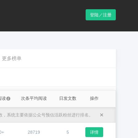
登陆／注册
更多榜单
阅读
次条平均阅读
日发文数
操作
数，系统主要依据公众号预估活跃粉丝进行排名。
0+
28719
5
详情