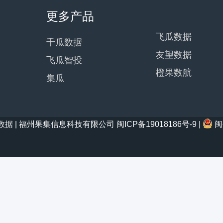
更多产品
飞瓜数据
千瓜数据
友望数据
飞瓜智投
橙果数航
集瓜
21 西瓜数据 | 福州果集信息科技有限公司
闽ICP备19018186号-9
|
闽