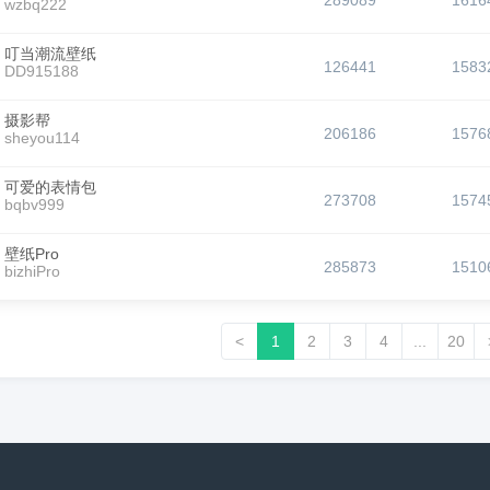
289089
1616
wzbq222
叮当潮流壁纸
126441
1583
DD915188
摄影帮
206186
1576
sheyou114
可爱的表情包
273708
1574
bqbv999
壁纸Pro
285873
1510
bizhiPro
<
1
2
3
4
...
20