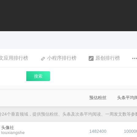
文应用排行榜
小程序排行榜
原创排行榜
搜索
预估粉丝
头条平均
分24个垂直领域，提供预估粉丝、头条及次条平均阅读、一周发文数等参
头像社
1482400
10000
touxiangshe