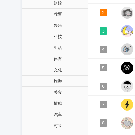
财经
2
教育
娱乐
3
科技
生活
4
体育
5
文化
旅游
6
美食
情感
7
汽车
8
时尚