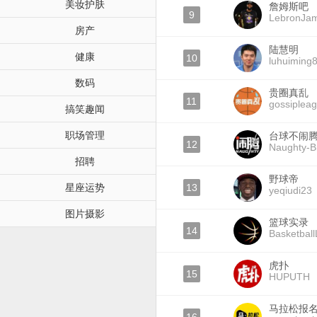
美妆护肤
詹姆斯吧
9
LebronJa
房产
陆慧明
健康
10
luhuiming
数码
贵圈真乱
11
gossiplea
搞笑趣闻
职场管理
台球不闹
12
Naughty-Bi
招聘
野球帝
星座运势
13
yeqiudi23
图片摄影
篮球实录
14
Basketball
虎扑
15
HUPUTH
马拉松报