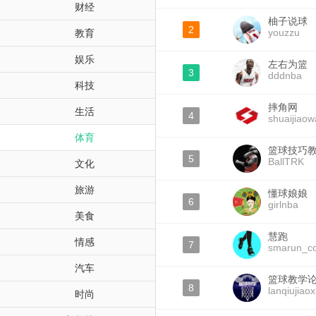
财经
柚子说球
2
youzzu
教育
娱乐
左右为篮
3
dddnba
科技
摔角网
生活
4
shuaijiao
体育
篮球技巧
5
BallTRK
文化
旅游
懂球娘娘
6
girlnba
美食
慧跑
情感
7
smarun_c
汽车
篮球教学
8
lanqiujiao
时尚