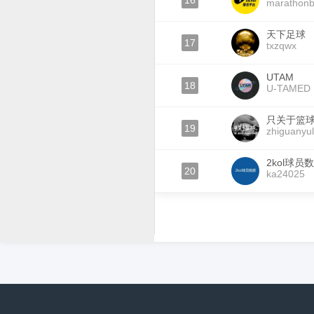
16
marathon
天下足球
17
txzqwx
UTAM
18
U-TAMED
只关于篮
19
zhiguanyu
2kol球员
20
ka24025