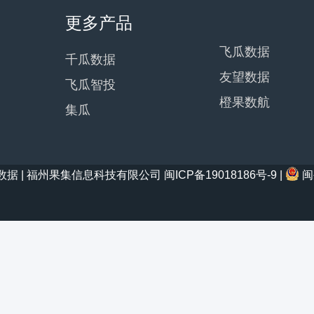
更多产品
飞瓜数据
千瓜数据
友望数据
飞瓜智投
橙果数航
集瓜
21 西瓜数据 | 福州果集信息科技有限公司
闽ICP备19018186号-9
|
闽