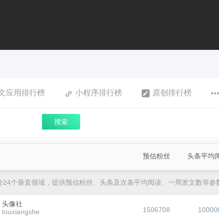
文应用排行榜
小程序排行榜
原创排行榜
搜索
预估粉丝
头条平均
分24个垂直领域，提供预估粉丝、头条及次条平均阅读、一周发文数等参
头像社
1506708
10000
touxiangshe