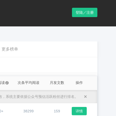
登陆／注册
更多榜单
阅读
次条平均阅读
月发文数
操作
数，系统主要依据公众号预估活跃粉丝进行排名。
0+
38299
159
详情