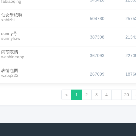
348420
2230
fabiaoqing
仙女壁纸啊
504780
2575
xnbizhi
sunny号
387398
2134
sunnyhzw
闪萌表情
367093
2270
weshineapp
表情包图
267699
1876
wzbq222
<
1
2
3
4
...
20