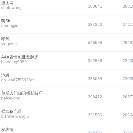
摄图网
388641
2681
shetuwang
萌Sir
391980
2411
i-mengjie
印鸽
546689
2848
yingekeji
AAA表情包批发胖虎
322656
2320
biaoqing9999
池崽
355089
2303
gh_ea87f56928c1
单反入门知识摄影技巧
398412
2637
paikekong
壁纸备忘录
321506
2062
bizhibeiwanglu
发表情