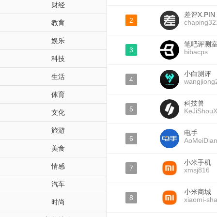
财经
差评X.PIN
2
chaping32
教育
娱乐
笔吧评测
3
bibacps
科技
小白测评
生活
4
wangjiong
体育
科技兽
5
KeJiShou
文化
旅游
电手
6
AoMeiDia
美食
小米手机
情感
7
xmsj816
汽车
小米商城
8
xiaomi-sh
时尚