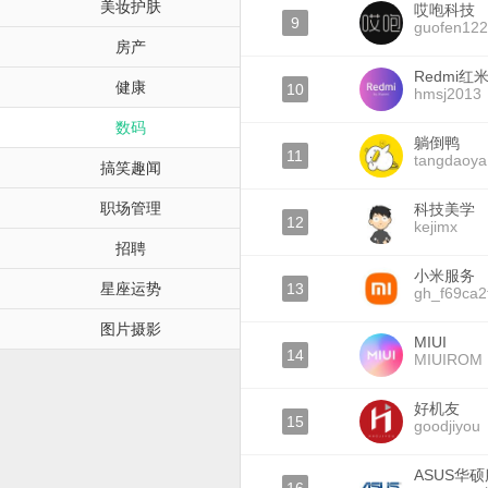
美妆护肤
哎咆科技
9
guofen12
房产
Redmi红
健康
10
hmsj2013
数码
躺倒鸭
11
tangdaoya
搞笑趣闻
职场管理
科技美学
12
kejimx
招聘
小米服务
星座运势
13
gh_f69ca2
图片摄影
MIUI
14
MIUIROM
好机友
15
goodjiyou
ASUS华