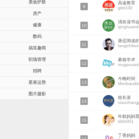
美妆护肤
高途教育
9
gtkt100
房产
清欢读书
健康
10
qinghuand
数码
唐迟阅读
11
tangchilao
搞笑趣闻
职场管理
募格学术
12
mugexues
招聘
今晚时间
星座运势
13
tifenbaodi
图片摄影
校长派
14
xiaozhang
年糕妈妈
15
bbfs001
丁香妈妈