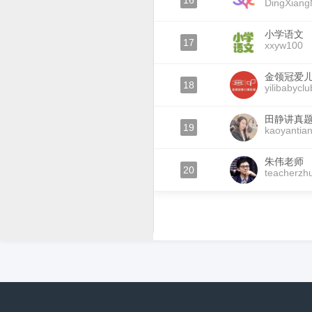
16
DingXian
小学语文
17
xxyw100
金领冠爱
18
yilibabyclu
田静讲真
19
kaoyantian
朱伟老师
20
teacherzh