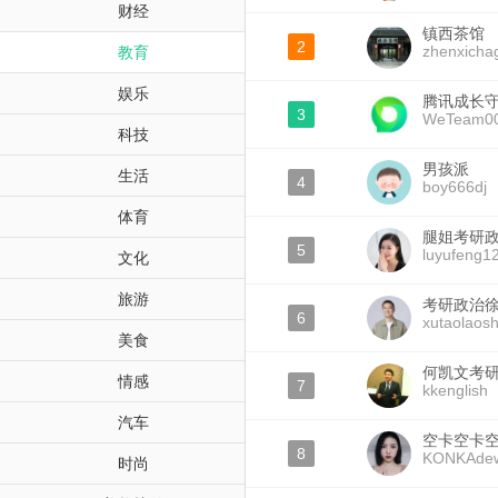
财经
镇西茶馆
2
zhenxicha
教育
娱乐
腾讯成长
3
WeTeam0
科技
男孩派
生活
4
boy666dj
体育
腿姐考研
5
luyufeng1
文化
旅游
考研政治
6
xutaolaos
美食
何凯文考
情感
7
kkenglish
汽车
空卡空卡
8
KONKAde
时尚