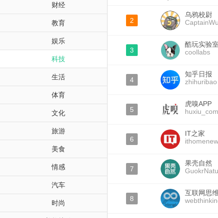
财经
乌鸦校尉
2
CaptainW
教育
娱乐
酷玩实验
3
coollabs
科技
知乎日报
生活
4
zhihuribao
体育
虎嗅APP
5
huxiu_co
文化
旅游
IT之家
6
ithomene
美食
果壳自然
情感
7
GuokrNatu
汽车
互联网思
8
webthinki
时尚