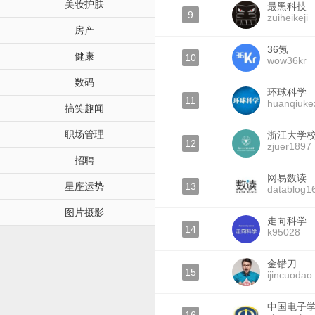
美妆护肤
最黑科技
9
zuiheikeji
房产
36氪
健康
10
wow36kr
数码
环球科学
11
huanqiuke
搞笑趣闻
职场管理
浙江大学
12
zjuer1897
招聘
网易数读
星座运势
13
datablog1
图片摄影
走向科学
14
k95028
金错刀
15
ijincuodao
中国电子