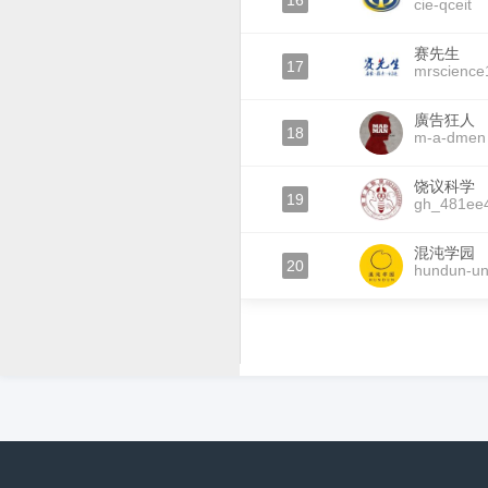
16
cie-qceit
赛先生
17
mrscience
廣告狂人
18
m-a-dmen
饶议科学
19
gh_481ee
混沌学园
20
hundun-uni