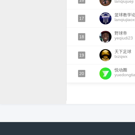
16
lanqiujueji
篮球教学
17
lanqiujiao
野球帝
18
yeqiudi23
天下足球
19
txzqwx
悦动圈
20
yuedongti