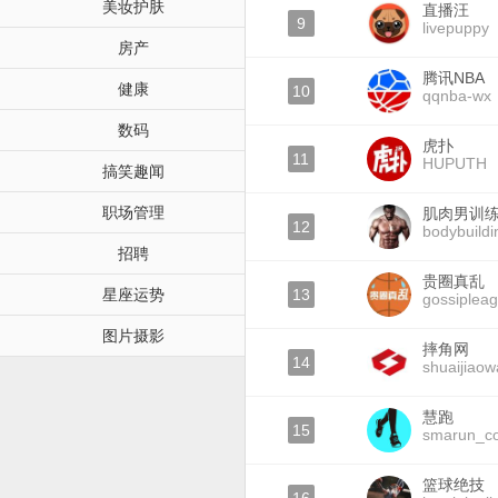
美妆护肤
直播汪
9
livepuppy
房产
腾讯NBA
健康
10
qqnba-wx
数码
虎扑
11
HUPUTH
搞笑趣闻
职场管理
肌肉男训
12
bodybuild
招聘
贵圈真乱
星座运势
13
gossiplea
图片摄影
摔角网
14
shuaijiao
慧跑
15
smarun_c
篮球绝技