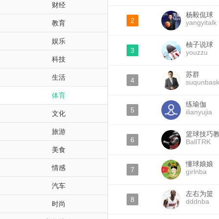
财经
杨毅侃球
2
yangyitalk
教育
娱乐
柚子说球
3
youzzu
科技
苏群
生活
4
suqunbask
体育
练瑜伽
5
ilianyujia
文化
旅游
篮球技巧
6
BallTRK
美食
懂球娘娘
情感
7
girlnba
汽车
左右为篮
8
dddnba
时尚