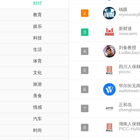
财经
钱眼
2
mymoney
教育
娱乐
新财迷
3
newcaimi
科技
刘备教授
生活
4
LiuBeiJia
体育
四川人保
5
piccsc
文化
旅游
华尔街见
6
wallstreet
美食
正和岛
情感
7
zhenghed
汽车
湖南人保
8
PICC-HuN
时尚