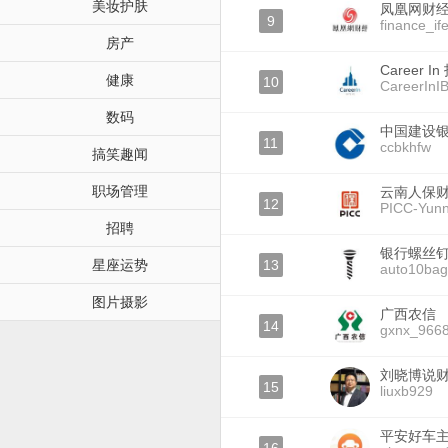
美妆护肤
凤凰网财
9
finance_if
房产
Career I
健康
10
CareerIn
数码
中国建设
11
ccbkhfw
搞笑趣闻
职场管理
云南人保
12
PICC-Yun
招聘
银行螺丝
星座运势
13
auto10bag
图片摄影
广西农信
14
gxnx_966
刘晓博说
15
liuxb929
平安好车