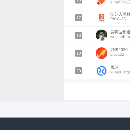
16
pingancx_
江苏人保
17
PICC-JS
吴晓波频
18
wuxiaobo
刀锋2020
19
stock22
雪球
20
xueqiujing