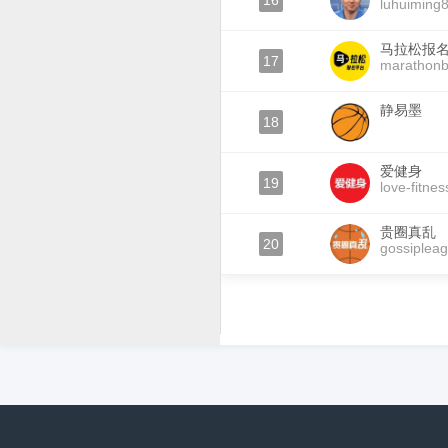
16
luhuiming
马拉松报
17
marathon
静易墨
18
爱健身
19
love-fitnes
贵圈真乱
20
gossiplea