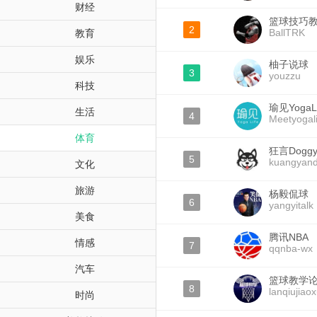
财经
篮球技巧
2
BallTRK
教育
娱乐
柚子说球
3
youzzu
科技
瑜见YogaLi
生活
4
Meetyogali
体育
狂言Dogg
5
kuangyan
文化
旅游
杨毅侃球
6
yangyitalk
美食
腾讯NBA
情感
7
qqnba-wx
汽车
篮球教学
8
lanqiujiao
时尚