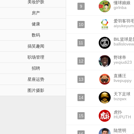
美妆护肤
懂球娘娘
9
girlnba
房产
爱羽客羽
健康
10
aiyukeyum
数码
BIL篮球是
11
ballislove
搞笑趣闻
职场管理
野球帝
12
yeqiudi23
招聘
直播汪
星座运势
13
livepuppy
图片摄影
天下足球
14
txzqwx
虎扑
15
HUPUTH
陆慧明