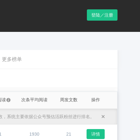
登陆／注册
更多榜单
阅读
次条平均阅读
周发文数
操作
数，系统主要依据公众号预估活跃粉丝进行排名。
1
1930
21
详情