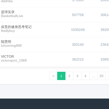
573563
2869
dddnba
篮球实录
507758
3061
BasketballLive
叔贵的健身思考笔记
1030249
3920
fitsillyboy
陆慧明
393140
2364
luhuiming888
VICTOR
362215
3389
victorsport_1968
<
1
2
3
4
...
20