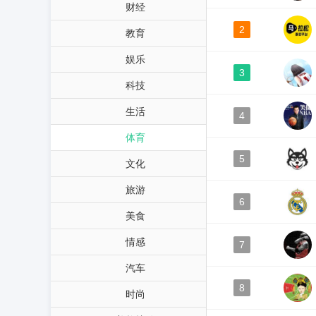
财经
2
教育
娱乐
3
科技
生活
4
体育
5
文化
旅游
6
美食
情感
7
汽车
8
时尚