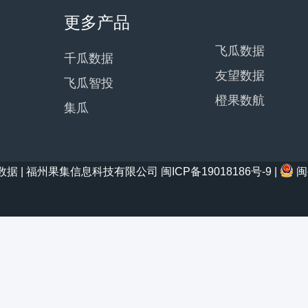
更多产品
飞瓜数据
千瓜数据
友望数据
飞瓜智投
橙果数航
集瓜
21 西瓜数据 | 福州果集信息科技有限公司
闽ICP备19018186号-9
|
闽