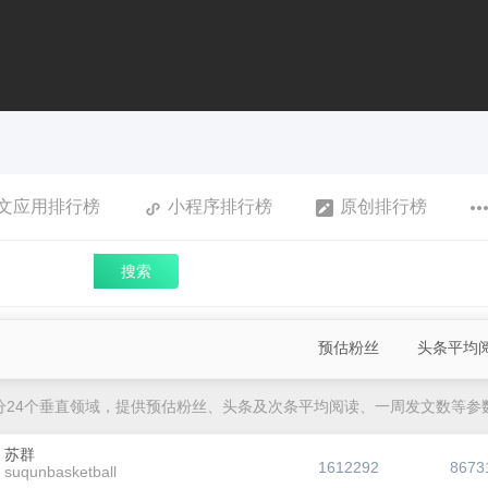
文应用排行榜
小程序排行榜
原创排行榜
搜索
预估粉丝
头条平均
分24个垂直领域，提供预估粉丝、头条及次条平均阅读、一周发文数等参
苏群
1612292
8673
suqunbasketball