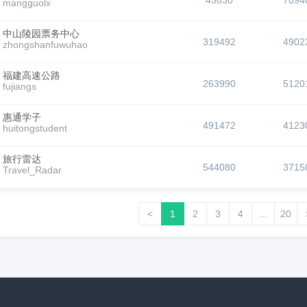
45830
7094
mangguolx
中山陵园票务中心
319492
4902
zhongshanfuwuhao
福建高速公路
263990
5120
fujiangs
惠通学子
491472
4123
huitongstudent
旅行雷达
544080
3715
Travel_Radar
<
1
2
3
4
...
20