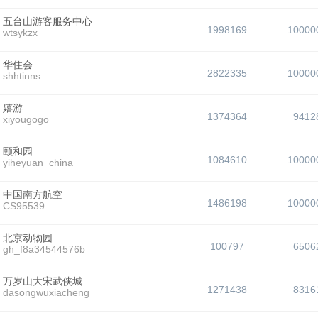
五台山游客服务中心
1998169
10000
wtsykzx
华住会
2822335
10000
shhtinns
嬉游
1374364
9412
xiyougogo
颐和园
1084610
10000
yiheyuan_china
中国南方航空
1486198
10000
CS95539
北京动物园
100797
6506
gh_f8a34544576b
万岁山大宋武侠城
1271438
8316
dasongwuxiacheng