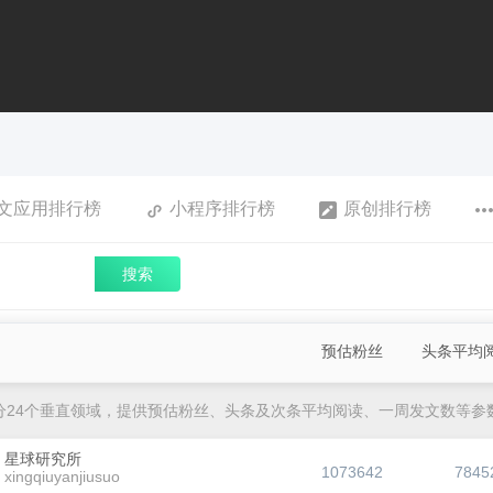
文应用排行榜
小程序排行榜
原创排行榜
搜索
预估粉丝
头条平均
分24个垂直领域，提供预估粉丝、头条及次条平均阅读、一周发文数等参
星球研究所
1073642
7845
xingqiuyanjiusuo