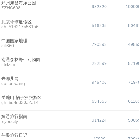
郑州海昌海洋公园
932320
10000
ZZHC608
北京环球度假区
516235
8048
gh_51d217a531b6
中国国家地理
790393
4955
dili360
南通森林野生动物园
222899
5719
ntslzoo
去哪儿网
945406
7194
qunar-wang
岳麓山 橘子洲旅游区
634555
6110
gh_5d4ed30a2a14
嬉游旅行指南
914224
5005
xiyoucity
芒果旅行日记