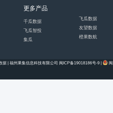
更多产品
飞瓜数据
千瓜数据
友望数据
飞瓜智投
橙果数航
集瓜
21 西瓜数据 | 福州果集信息科技有限公司
闽ICP备19018186号-9
|
闽