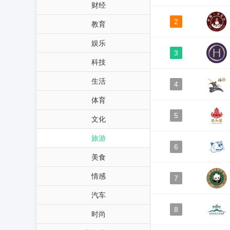
财经
2
教育
娱乐
3
科技
生活
4
体育
5
文化
旅游
6
美食
情感
7
汽车
8
时尚