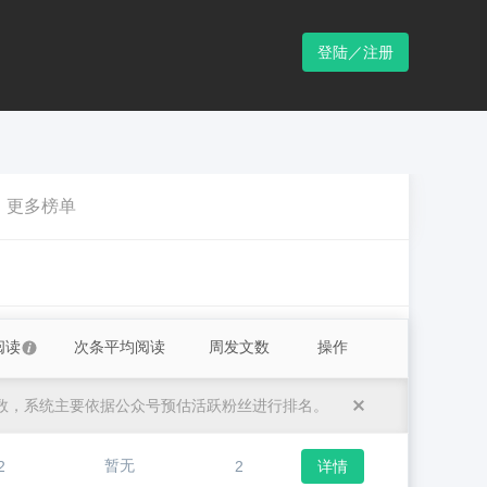
登陆／注册
更多榜单
阅读
次条平均阅读
周发文数
操作
数，系统主要依据公众号预估活跃粉丝进行排名。
暂无
2
2
详情