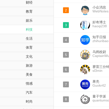
财经
小众消息
2
WebNotes
教育
娱乐
好奇博士
3
haoqi238
科技
知乎日报
生活
4
zhihuribao
体育
乌鸦校尉
5
CaptainW
文化
旅游
赛雷三分
6
sl3min
美食
果壳
情感
7
Guokr42
汽车
量子学派
8
quantumsc
时尚