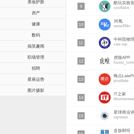
美妆护肤
酷玩实验
9
coollabs
房产
36氪
健康
10
wow36kr
数码
中科院物
11
cas-iop
搞笑趣闻
职场管理
虎嗅APP
12
huxiu_co
招聘
晚点LatePo
星座运势
13
postlate
图片摄影
IT之家
14
ithomene
星球商业
15
xqnews
盒饭财经