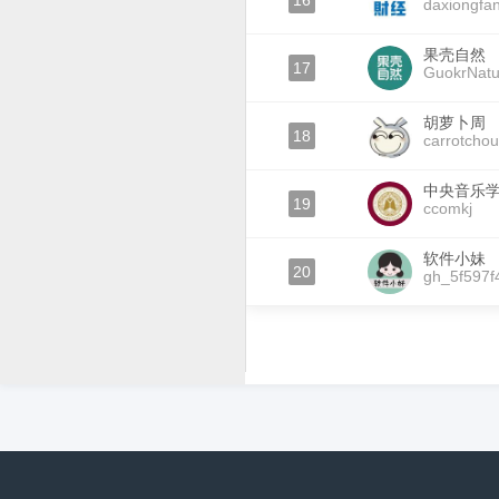
16
daxiongfa
果壳自然
17
GuokrNatu
胡萝卜周
18
carrotchou
中央音乐
19
ccomkj
软件小妹
20
gh_5f597f