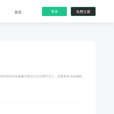
登录
免费注册
首页
当时他的同名视频号蔡汶川关注用户才人，但客单价元的课程，