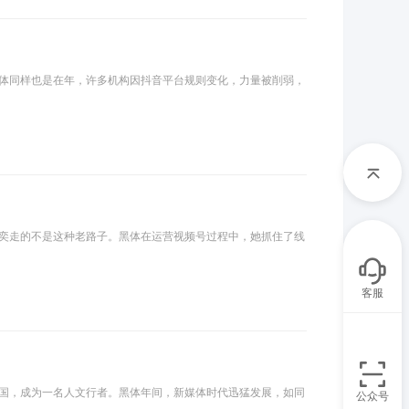
体同样也是在年，许多机构因抖音平台规则变化，力量被削弱，
奕走的不是这种老路子。黑体在运营视频号过程中，她抓住了线
客服
国，成为一名人文行者。黑体年间，新媒体时代迅猛发展，如同
公众号