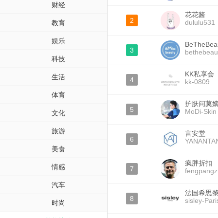
财经
花花酱
2
dululu531
教育
娱乐
BeTheBea
3
bethebeau
科技
KK私享会
生活
4
kk-0809
体育
护肤问莫
5
MoDi-Skin
文化
旅游
言安堂
6
YANANTA
美食
疯胖折扣
情感
7
fengpang
汽车
法国希思黎S
8
sisley-Pari
时尚