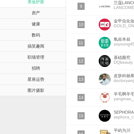
美妆护肤
兰蔻LANC
9
LANCOME
房产
金甲虫化
健康
10
GOLD_ON
数码
氧叔本叔
11
soyoung4
搞笑趣闻
职场管理
基础颜究
12
DQbeauty
招聘
皮肤科杨
星座运势
13
doctoryan
图片摄影
羊毛啊羊
14
yangmao_
SEPHOR
15
sephora_c
平屿为川