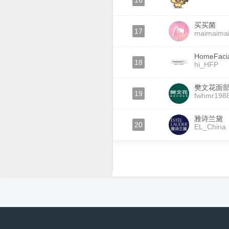
16
买买菌
17
maimaimai
HomeFacia
18
hi_HFP
樊文花面
19
fwhmr198
雅诗兰黛
20
EL_China