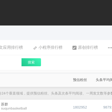
文应用排行榜
小程序排行榜
原创排行榜
搜索
预估粉丝
头条平均
分24个垂直领域，提供预估粉丝、头条及次条平均阅读、一周发文数等参
苏群
1802952
9879
suqunbasketball