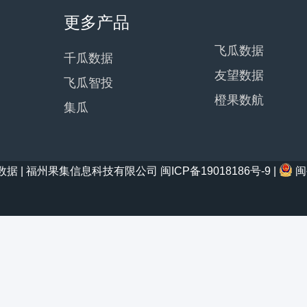
更多产品
飞瓜数据
千瓜数据
友望数据
飞瓜智投
橙果数航
集瓜
21 西瓜数据 | 福州果集信息科技有限公司
闽ICP备19018186号-9
|
闽