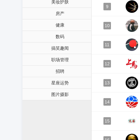
美妆护肤
9
房产
健康
10
数码
11
搞笑趣闻
职场管理
12
招聘
星座运势
13
图片摄影
14
15