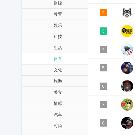
财经
2
教育
娱乐
3
科技
生活
4
体育
5
文化
旅游
6
美食
情感
7
汽车
8
时尚