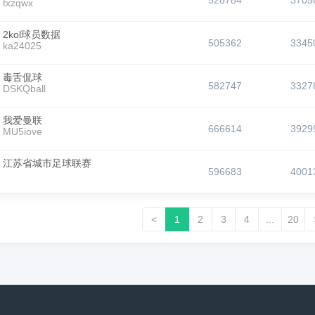
528784
3705
txzqwx
2kol球员数据
505362
3345
ka24025
毒舌侃球
582747
3327
DSKQball
我爱曼联
666614
3929
MU5iove
江苏省城市足球联赛
596683
4001
<
1
2
3
4
...
20