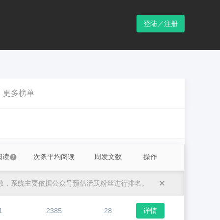
登陆／注册
更多榜单
阅读
次条平均阅读
周发文数
操作
数，系统主要依据公众号预估活跃粉丝进行排名。
1
2385
28
详情