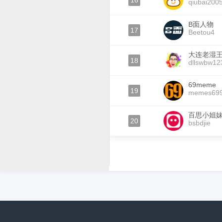
16
qiubai200
B面人物
17
Beetou4
大连老湿
18
dllswbw12
69meme
19
memes69
百思小姐
20
bsbdjie