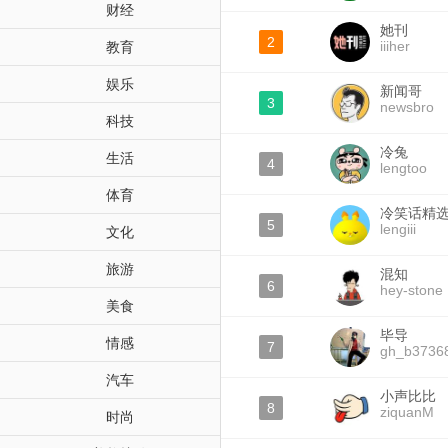
财经
她刊
2
iiiher
教育
娱乐
新闻哥
3
newsbro
科技
冷兔
生活
4
lengtoo
体育
冷笑话精
5
lengiii
文化
旅游
混知
6
hey-stone
美食
毕导
情感
7
gh_b3736
汽车
小声比比
8
ziquanM
时尚