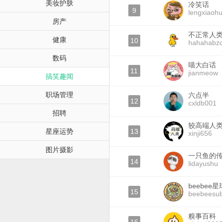
美妆护肤
冷笑话
9
lengxiaoh
房产
不正常人
健康
10
hahahabz
数码
喵大白话
11
jianmeow
搞笑趣闻
职场管理
六点半
12
cxldb001
招聘
较高端人
星座运势
13
xinji656
图片摄影
一只鱼的
14
lidayushu
beebee星
15
beebeesu
糗事百科