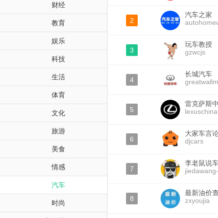
财经
汽车之家
2
autohomew
教育
娱乐
玩车教授
3
gzwcjs
科技
长城汽车
生活
4
greatwallm
体育
雷克萨斯
5
lexuschina
文化
旅游
大家车言
6
djcars
美食
李老鼠说
情感
7
jiedawang-
汽车
最新油价
8
zxyoujia
时尚