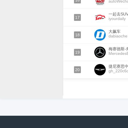
16
autoWech
一起去SU
17
iyourdaily
大飙车
18
dabiaoche
梅赛德斯-
19
MercedesB
捷尼赛思
20
gh_220c6