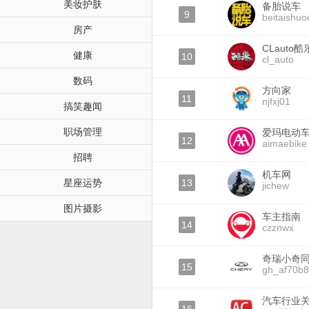
美妆护肤
备胎说车
9
beitaishuo
房产
CLauto
健康
10
cl_auto
数码
方向家
11
njfxj01
搞笑趣闻
职场管理
爱玛电动
12
aimaebike
招聘
机车网
星座运势
13
jichew
图片摄影
车主指南
14
czznwx
奇瑞小奇
15
gh_af70b
汽车行业