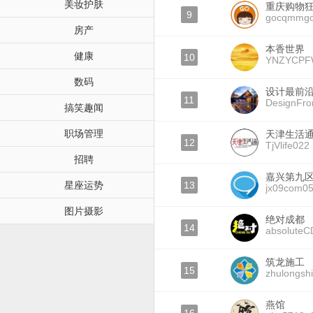
美妆护肤
重庆购物狂
9
gocqmmg
房产
本香世界
健康
10
YNZYCP
数码
设计最前
11
DesignFron
搞笑趣闻
职场管理
天津生活
12
TjVlife022
招聘
嘉兴第九
星座运势
13
jx09com0
图片摄影
绝对成都
14
absoluteC
筑龙施工
15
zhulongsh
燕馆