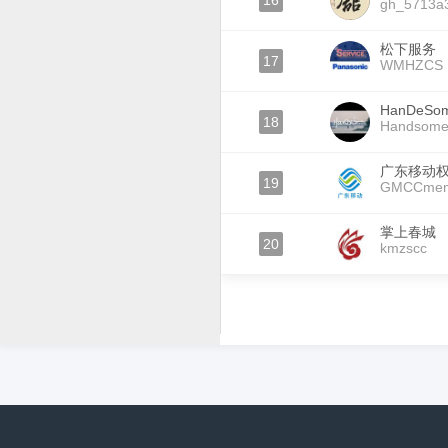
16
gh_5713a
松下服务
17
WMHZCS
HanDeS
18
Handsome
广东移动
19
GMCCmem
掌上春城
20
kmzscc