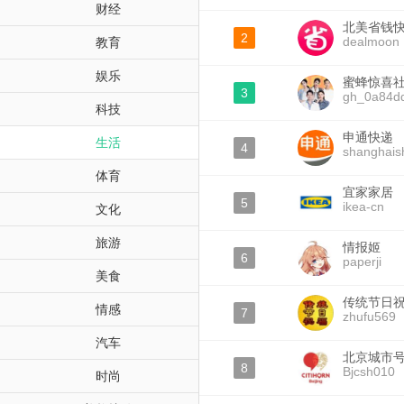
财经
北美省钱
2
dealmoon
教育
娱乐
蜜蜂惊喜
3
gh_0a84d
科技
申通快递
生活
4
shanghais
体育
宜家家居
5
ikea-cn
文化
旅游
情报姬
6
paperji
美食
传统节日
情感
7
zhufu569
汽车
北京城市
8
Bjcsh010
时尚