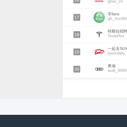
16
ghac_cn
车fans
17
gh_3cc46
特斯拉招
18
TeslaHire
一起去SU
19
iyourdaily
奥迪
20
audi_0000