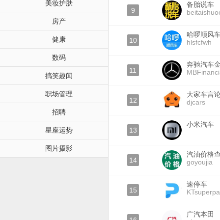
美妆护肤
备胎说车
9
beitaishuo
房产
哈啰顺风
健康
10
hlsfcfwh
数码
奔驰汽车
11
MBFinanci
搞笑趣闻
职场管理
大家车言
12
djcars
招聘
小米汽车
星座运势
13
图片摄影
汽油价格
14
goyoujia
速停车
15
KTsuperpa
广汽本田