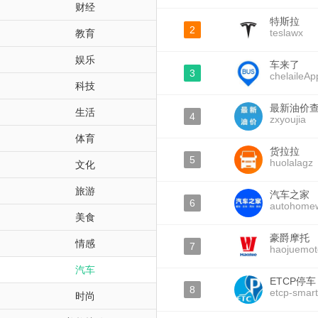
财经
特斯拉
2
teslawx
教育
娱乐
车来了
3
chelaileAp
科技
最新油价
生活
4
zxyoujia
体育
货拉拉
5
huolalagz
文化
旅游
汽车之家
6
autohomew
美食
豪爵摩托
情感
7
haojuemot
汽车
ETCP停车
8
etcp-smart
时尚