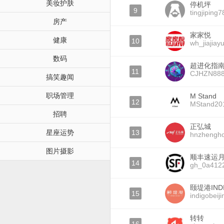
美妆护肤
停机坪
9
tingjiping7
房产
家家悦
健康
10
wh_jiajiay
数码
超进化指
11
CJHZN88
搞笑趣闻
职场管理
M Stand
12
MStand20
招聘
正弘城
星座运势
13
hnzhengh
图片摄影
顺丰速运
14
gh_0a412
颐堤港IND
15
indigobeiji
转转