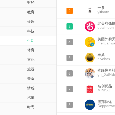
财经
一条
2
yitiaotv
教育
娱乐
北美省钱
3
dealmoon
科技
美团外卖
生活
4
meituanwa
体育
丰巢
5
hivebox
文化
旅游
蜜蜂惊喜
6
gh_0a84d
美食
名创优品
情感
7
MINISO__
汽车
德邦快递
8
Depponwei
时尚