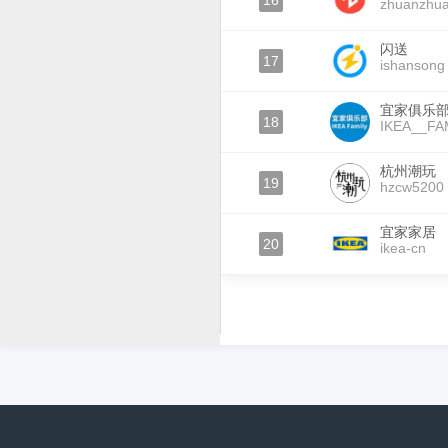
16
zhuanzhu
闪送
17
ishansong
宜家俱乐
18
IKEA__FA
杭州潮玩
19
hzcw5200
宜家家居
20
ikea-cn