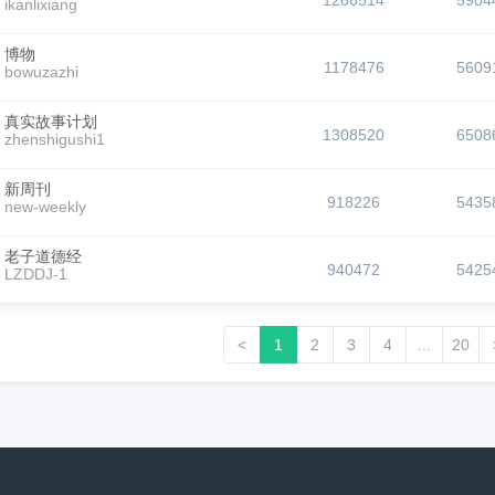
1266514
5904
ikanlixiang
博物
1178476
5609
bowuzazhi
真实故事计划
1308520
6508
zhenshigushi1
新周刊
918226
5435
new-weekly
老子道德经
940472
5425
LZDDJ-1
<
1
2
3
4
...
20