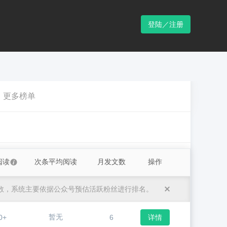
登陆／注册
更多榜单
阅读
次条平均阅读
月发文数
操作
数，系统主要依据公众号预估活跃粉丝进行排名。
暂无
0+
6
详情