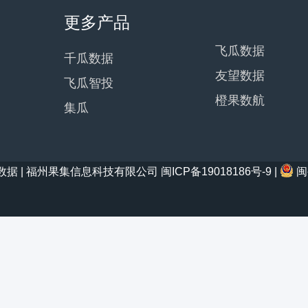
更多产品
飞瓜数据
千瓜数据
友望数据
飞瓜智投
橙果数航
集瓜
21 西瓜数据 | 福州果集信息科技有限公司
闽ICP备19018186号-9
|
闽