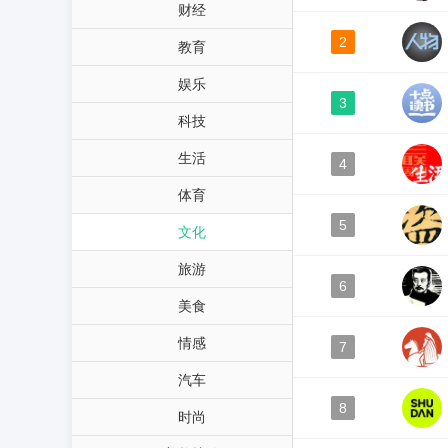
财经
2
教育
娱乐
3
科技
生活
4
体育
5
文化
旅游
6
美食
情感
7
汽车
8
时尚