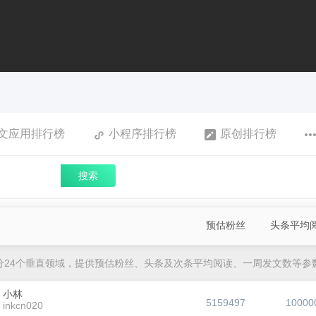
文应用排行榜
小程序排行榜
原创排行榜
搜索
预估粉丝
头条平均
分24个垂直领域，提供预估粉丝、头条及次条平均阅读、一周发文数等参
小林
5159497
10000
inkcn020